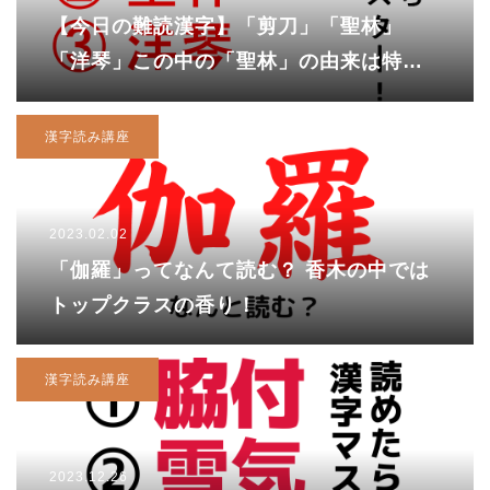
【今日の難読漢字】「剪刀」「聖林」
「洋琴」この中の「聖林」の由来は特に
面白い！
漢字読み講座
2023.02.02
「伽羅」ってなんて読む？ 香木の中では
トップクラスの香り！
漢字読み講座
2023.12.26