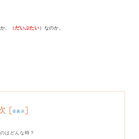
のか、（
だいぶたい
）なのか。
次
[
]
非表示
むのはどんな時？