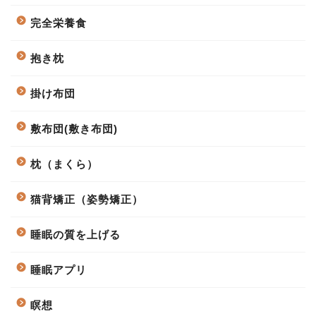
完全栄養食
抱き枕
掛け布団
敷布団(敷き布団)
枕（まくら）
猫背矯正（姿勢矯正）
睡眠の質を上げる
睡眠アプリ
瞑想