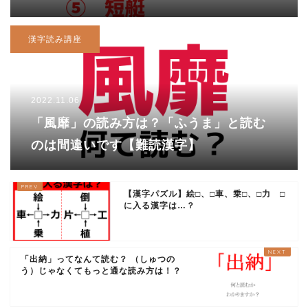
読む？
漢字読み講座
2022.11.06
「風靡」の読み方は？「ふうま」と読む
のは間違いです【難読漢字】
【漢字パズル】絵□、□車、乗□、□力 □
に入る漢字は…？
「出納」ってなんて読む？ （しゅつの
う）じゃなくてもっと通な読み方は！？