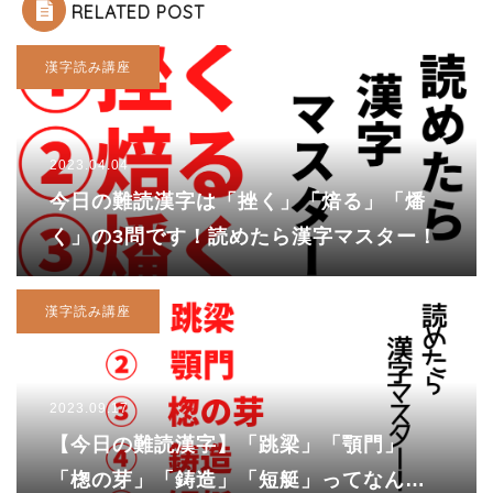
RELATED POST
漢字読み講座
2023.04.04
今日の難読漢字は「挫く」「焙る」「燔
く」の3問です！読めたら漢字マスター！
漢字読み講座
2023.09.17
【今日の難読漢字】「跳梁」「顎門」
「楤の芽」「鋳造」「短艇」ってなんて