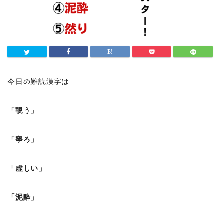
今日の難読漢字は
「覗う」
「寧ろ」
「虚しい」
「泥酔」