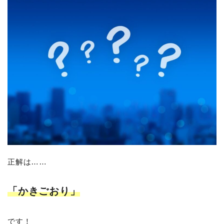
正解は……
「かきごおり」
です！