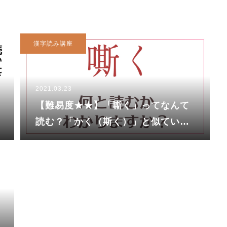
漢字読み講座
2021.03.23
【難易度★★】「嘶く」ってなんて
読む？「かく（斯く）」と似ている
けれど全然違うんです！