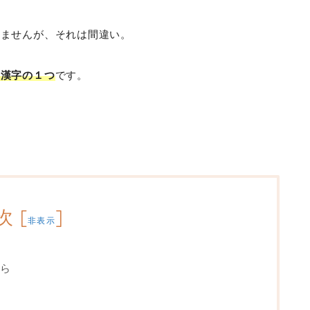
れませんが、それは間違い。
い漢字の１つ
です。
？
次
[
]
非表示
ら