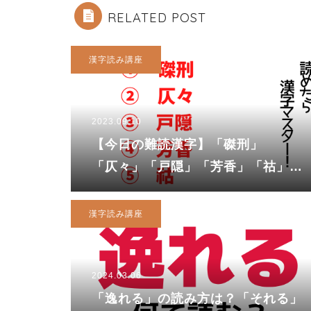
RELATED POST
漢字読み講座
2023.09.10
【今日の難読漢字】「磔刑」
「仄々」「戸隠」「芳香」「祜」っ
てなんて読む？
漢字読み講座
2024.03.06
「逸れる」の読み方は？「それる」