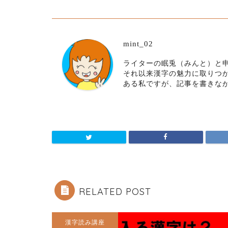
mint_02
ライターの眠兎（みんと）と申
それ以来漢字の魅力に取りつ
ある私ですが、記事を書きな
RELATED POST
漢字読み講座