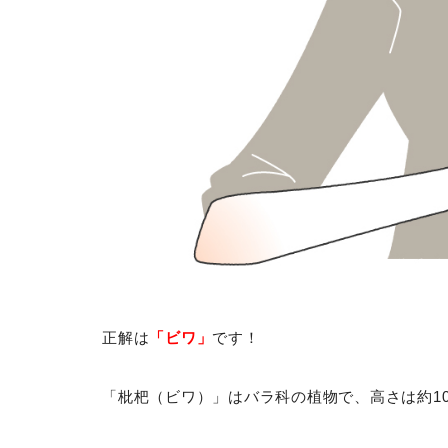
正解は
「ビワ」
です！
「枇杷（ビワ）」はバラ科の植物で、高さは約1