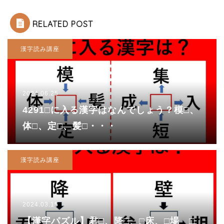
RELATED POST
漢字読み講座
2024.06.25
4291□に入る漢字はなんでしょう？模□、
体□、定□、髪□・・・
漢字読み講座
2024.03.15
【漢字パズル】君□、降□、□床、□場 □