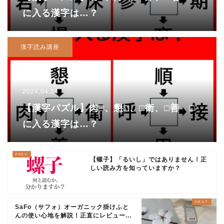
に入る漢字は…？
漢字読み講座
2024.04.24
【漢字パズル】肉□、懇□、□衛、□善 □
に入る漢字は…？
【螺子】「るいし」ではありません！正
しい読み方を知っていますか？
SaFo（サフォ）オーガニック掛けふと
んの使い心地を解説！正直にレビュー...