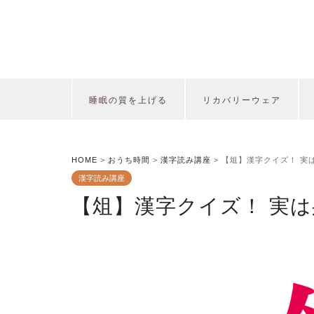
睡眠の質を上げる
リカバリーウェア
HOME
>
おうち時間
>
漢字読み講座
>
【俎】漢字クイズ！ 実
漢字読み講座
【俎】漢字クイズ！ 実