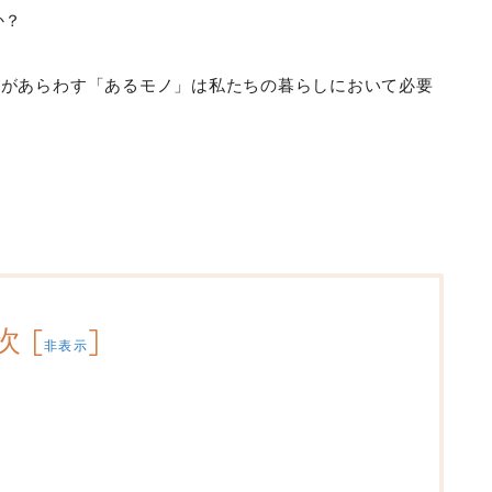
か？
字があらわす「あるモノ」は私たちの暮らしにおいて必要
次
[
]
非表示