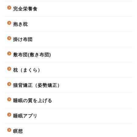
完全栄養食
抱き枕
掛け布団
敷布団(敷き布団)
枕（まくら）
猫背矯正（姿勢矯正）
睡眠の質を上げる
睡眠アプリ
瞑想