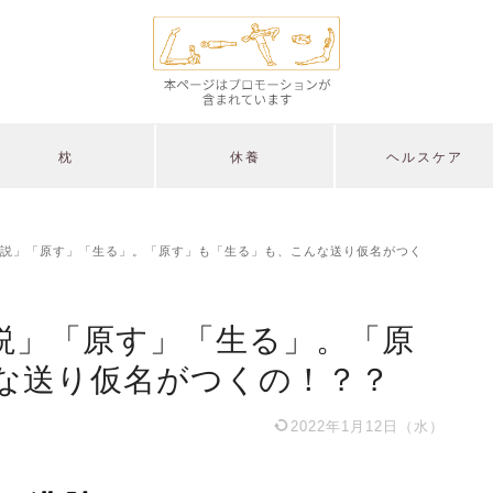
枕
休養
ヘルスケア
説」「原す」「生る」。「原す」も「生る」も、こんな送り仮名がつく
説」「原す」「生る」。「原
な送り仮名がつくの！？？
2022年1月12日（水）