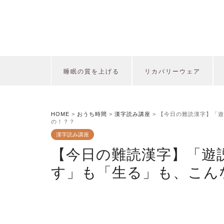
睡眠の質を上げる
リカバリーウェア
HOME
>
おうち時間
>
漢字読み講座
>
【今日の難読漢字】「遊
の！？？
漢字読み講座
【今日の難読漢字】「遊
す」も「生る」も、こん