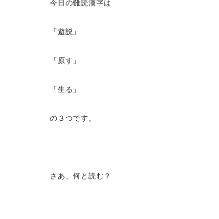
今日の難読漢字は
「遊説」
「原す」
「生る」
の３つです。
さあ、何と読む？