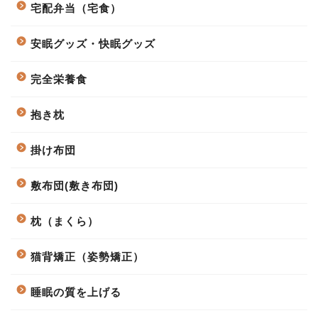
宅配弁当（宅食）
安眠グッズ・快眠グッズ
完全栄養食
抱き枕
掛け布団
敷布団(敷き布団)
枕（まくら）
猫背矯正（姿勢矯正）
睡眠の質を上げる