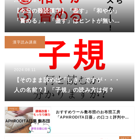
2022.03.08
【今日の難読漢字】「盡す」「和やか」
「嘗める」。「盡す」はヒントが無いと
超難問です！
漢字読み講座
2024.08.11
【そのまま読めば「しき」ですが・・・
人の名前？】「子規」の読み方は何？
おすすめウール敷布団のお布団工房
「APHRODITA日葵」の口コミ評判や...