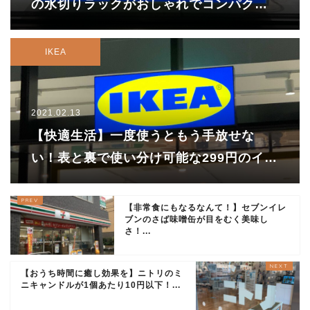
の水切りラックがおしゃれでコンパクト
で最高すぎる件
IKEA
2021.02.13
【快適生活】一度使うともう手放せな
い！表と裏で使い分け可能な299円のイケ
アのスマホスタンド
【非常食にもなるなんて！】セブンイレ
ブンのさば味噌缶が目をむく美味し
さ！...
【おうち時間に癒し効果を】ニトリのミ
ニキャンドルが1個あたり10円以下！...