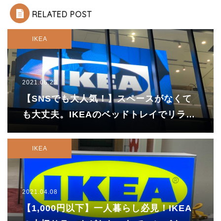
RELATED POST
IKEA
2021.06.23
【SNSでも大人気！】スペースがなくて
も大丈夫。IKEAのベッドトレイでリラッ
クスタイムを盛り上げよう♪
IKEA
2021.04.08
【1,000円以下】一人暮らし必見！IKEA