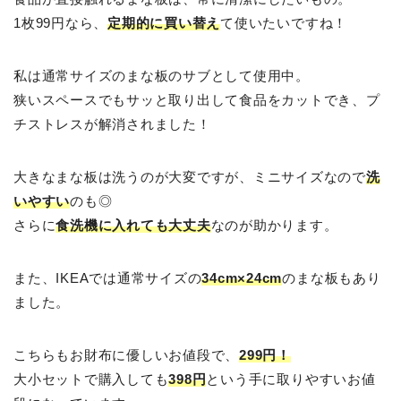
1枚99円なら、
定期的に買い替え
て使いたいですね！
私は通常サイズのまな板のサブとして使用中。
狭いスペースでもサッと取り出して食品をカットでき、プ
チストレスが解消されました！
大きなまな板は洗うのが大変ですが、ミニサイズなので
洗
いやすい
のも◎
さらに
食洗機に入れても大丈夫
なのが助かります。
また、IKEAでは通常サイズの
34cm×24cm
のまな板もあり
ました。
こちらもお財布に優しいお値段で、
299円！
大小セットで購入しても
398円
という手に取りやすいお値