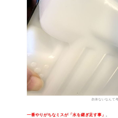
勿体ないなんて
一番やりがちなミスが「水を継ぎ足す事」
。