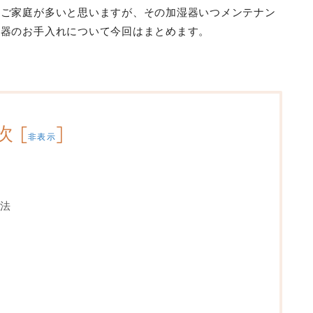
るご家庭が多いと思いますが、その加湿器いつメンテナン
湿器のお手入れについて今回はまとめます。
次
[
]
非表示
法