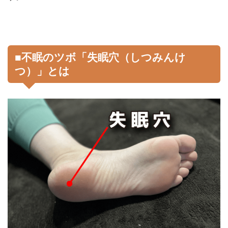
■不眠のツボ「失眠穴（しつみんけ
つ）」とは