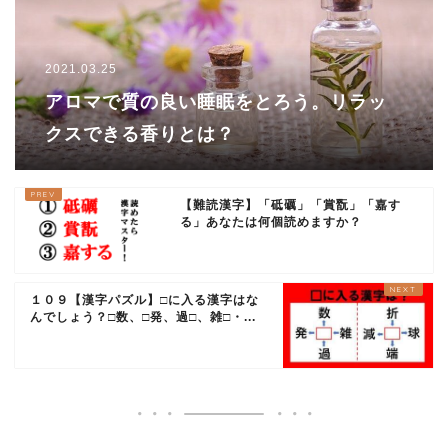
2021.03.25
アロマで質の良い睡眠をとろう。リラッ
クスできる香りとは？
【難読漢字】「砥礪」「賞翫」「嘉す
る」あなたは何個読めますか？
１０９【漢字パズル】□に入る漢字はな
んでしょう？□数、□発、過□、雑□・...