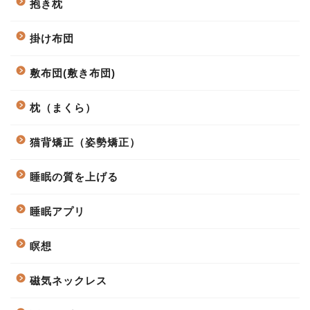
抱き枕
掛け布団
敷布団(敷き布団)
枕（まくら）
猫背矯正（姿勢矯正）
睡眠の質を上げる
睡眠アプリ
瞑想
磁気ネックレス