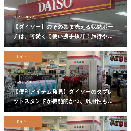
2021.09.22
【ダイソー】のそのまま洗える収納ポー
チは、可愛くて使い勝手抜群！旅行や出
張のマストアイテム！
ダイソー
2020.12.17
【便利アイテム発見】ダイソーのタブレ
ットスタンドが機能的かつ、汎用性も高
くて便利すぎるんです！
ダイソー