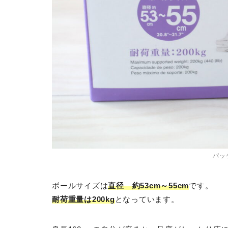
パッ
ボールサイズは
直径 約53cm～55cm
です。
耐荷重量は200kg
となっています。