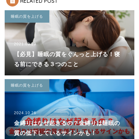
RELATED POST
睡眠の質を上げる
2021.03.29
【必見】睡眠の質をぐんっと上げる！寝
る前にできる３つのこと
睡眠の質を上げる
2024.10.26
金縛りはなぜ起きるの？金縛りは睡眠の
質の低下しているサインかも！