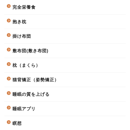
完全栄養食
抱き枕
掛け布団
敷布団(敷き布団)
枕（まくら）
猫背矯正（姿勢矯正）
睡眠の質を上げる
睡眠アプリ
瞑想